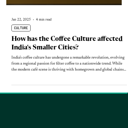
Jan 22, 2025
4 min read
CULTURE
How has the Coffee Culture affected
India's Smaller Cities?
India’s coffee culture has undergone a remarkable revolution, evolving
from a regional passion for filter coffee to a nationwide trend. While
the modern café scene is thriving with homegrown and global chains
expanding into Tier-II and III cities, coffee’s cultural roots run deep.
Driven by changing lifestyles, digital media influence, and the younger
generation’s growing taste for specialty brews, coffee is now more than
just a beverage; it’s a new lifestyle statement.