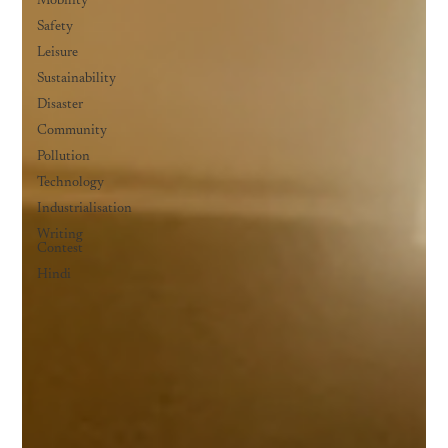
Mobility
Safety
Leisure
Sustainability
Disaster
Community
Pollution
Technology
Industrialisation
Writing
Contest
Hindi