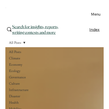
Menu
Search for insights, reports,
Index
writing contests and more
All Posts
All Posts
Climate
Economy
Ecology
Governance
Culture
Infrastructure
Disaster
Health