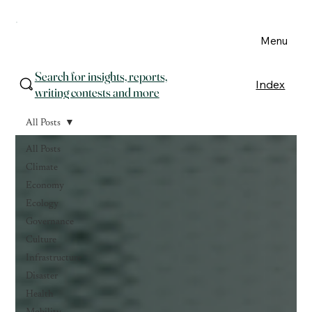
Menu
Search for insights, reports,
Index
writing contests and more
All Posts
All Posts
Climate
Economy
Ecology
Governance
Culture
Infrastructure
Disaster
Health