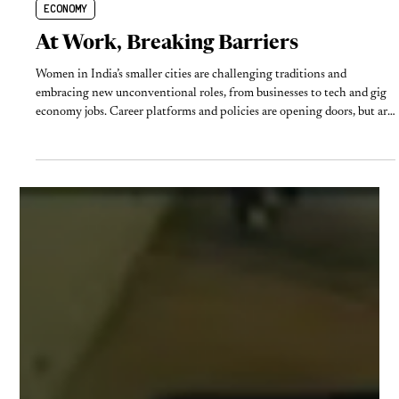
Mar 7, 2024
3 min read
ECONOMY
At Work, Breaking Barriers
Women in India’s smaller cities are challenging traditions and
embracing new unconventional roles, from businesses to tech and gig
economy jobs. Career platforms and policies are opening doors, but are
they enough to overcome the barriers? The rise of women
entrepreneurs and professionals is reshaping the workforce, but what’s
needed to ensure their growth and inclusion in the long run?