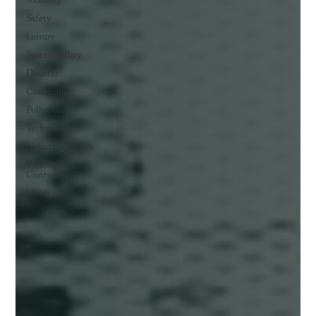
Mobility
Safety
Leisure
Sustainability
Disaster
Community
Pollution
Technology
Industrialisation
Writing
Contest
Hindi