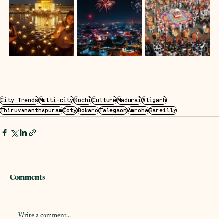
City Trends
Multi-city
Kochi
Culture
Madurai
Aligarh
Thiruvananthapuram
Ooty
Bokaro
Talegaon
Amroha
Bareilly
Comments
Write a comment...