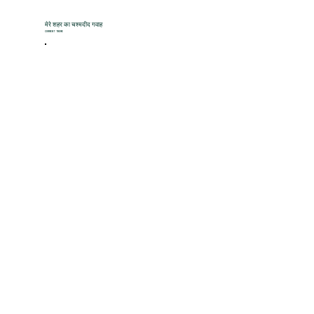
मेरे शहर का चश्मदीद गवाह
CURRENT THEME