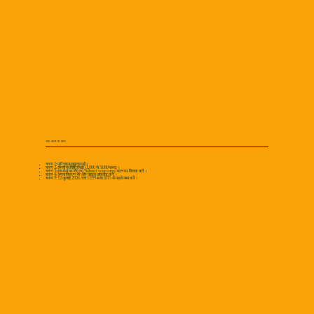
जमा करने के चरण
चरण 1: पूरी गाइडलाइन्स पढ़ें।
चरण 2: अपनी प्रविष्टि लिखें (1,000 से 3,000 शब्द)।
चरण 3: इस पेज पर दिए गए 'Submit your entry' बटन पर क्लिक करें।
चरण 4: अपना विवरण भरें और फ़ाइल अपलोड करें।
चरण 5: 12 जुलाई 2026, रात 11:59 बजे (IST) से पहले जमा करें।