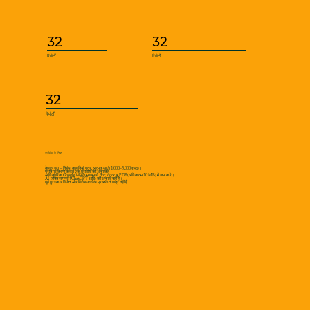
32
32
रिपोर्टों
रिपोर्टों
32
रिपोर्टों
प्रविष्टि के नियम
केवल गद्य — निबंध, कहानियां, पत्र, आत्मकथाएं (1,000–3,000 शब्द)।
प्रति प्रतिभागी केवल एक प्रविष्टि की अनुमति है।
आधिकारिक Google फॉर्म के माध्यम से .doc, .docx या PDF (अधिकतम 10 MB) में जमा करें।
AI-जनित सामग्री (ChatGPT आदि) की अनुमति नहीं है।
पूर्व पुरस्कार विजेता और विशेष उल्लेख प्राप्तकर्ता पात्र नहीं हैं।