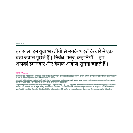
प्रतियोगिता के बारे में
हर साल, हम युवा भारतीयों से उनके शहरों के बारे में एक
बड़ा सवाल पूछते हैं। निबंध, पत्र, कहानियाँ — हम
आपकी ईमानदार और बेबाक आवाज़ सुनना चाहते हैं।
चश्मदीद (Witness)
हर शहर के पास ऐसे गवाह होते हैं जिन्होंने उसे बदलते हुए देखा है। अपने शहर के बदलाव की कहानी एक ऐसे 'गैर-मानवीय' चश्मदीद के नजरिए से सुनाएं, जो किसी सार्वजनिक स्थान
पर स्थित है और जिसने चुपचाप शहर को समय के साथ बदलते देखा है।
इस गवाह ने वर्षों में क्या देखा है? इसके इर्द-गिर्द शहर कैसे बदला है? क्या गायब हो गया है, क्या नया आया है, और क्या अब भी कायम है? लोगों, सड़कों, मौसमों, त्योहारों, परिवहन, इमारतों,
बाजारों, नदियों, सार्वजनिक स्थानों या रोजमर्रा की जिंदगी के बारे में यह गवाह क्या याद रखता है?
अपनी प्रविष्टि में ज्यादा से ज्यादा स्थानीय बारीकियां शामिल करें — प्रमुख स्थलों (landmarks), सड़कों के नाम, मौसमी घटनाओं, लोगों की बातों, या उन खास खुशबुओं और आवाजों
का जिक्र करें जो आपके शहर के अनुभव को अनूठा बनाती हैं। इसे लिखने का तरीका ऐसा हो कि जो भी इसे पढ़े, वह सचमुच आपके शहर को महसूस कर सके और देख सके।
आपकी प्रविष्टि काल्पनिक, विचारशील, ऐतिहासिक, विनोदी या व्यक्तिगत हो सकती है। लेकिन यह एक वास्तविक शहर और एक वास्तविक गवाह पर आधारित होनी चाहिए।